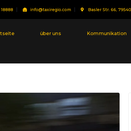
 18888
info@taxiregio.com
Basler Str. 66, 7954
tseite
über uns
Kommunikation